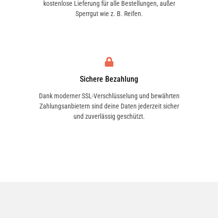
kostenlose Lieferung für alle Bestellungen, außer
Sperrgut wie z. B. Reifen.
250 CDI (447.703, 447.813) | 140 KW / 190 PS |
ab 03/2019
Sichere Bezahlung
250 CDI 4-matic (447.703, 447.813) | 140 KW /
190 PS | ab 03/2015
Dank moderner SSL-Verschlüsselung und bewährten
Zahlungsanbietern sind deine Daten jederzeit sicher
und zuverlässig geschützt.
250 CDI 4-matic (447.703, 447.813) | 140 KW /
190 PS | ab 03/2019
300 CDI (447.813, 447.703) | 174 KW / 237 PS |
ab 01/2021