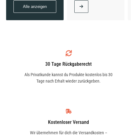
Alle anzeigen
220 CDI 4-matic (447.703, 447.813) | 120 KW /
163 PS | ab 03/2015
30 Tage Rückgaberecht
220 CDI 4-matic (447.703, 447.813) | 120 KW /
Als Privatkunde kannst du Produkte kostenlos bis 30
163 PS | ab 03/2019
Tage nach Erhalt wieder zurückgeben.
250 CDI (447.703, 447.813) | 140 KW / 190 PS |
ab 03/2015
Kostenloser Versand
Wir übernehmen für dich die Versandkosten –