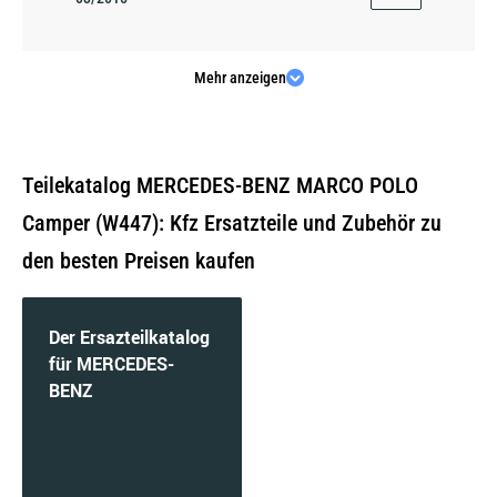
Mehr anzeigen
200 CDI (447.703) | 100 KW / 136 PS | ab
06/2020
Teilekatalog MERCEDES-BENZ MARCO POLO
Camper (W447): Kfz Ersatzteile und Zubehör zu
den besten Preisen kaufen
200 CDI (447.703, 447.813) | 100 KW / 136 PS |
ab 03/2015
Der Ersazteilkatalog
für MERCEDES-
BENZ
200 CDI (447.703, 447.813) | 100 KW / 136 PS |
ab 03/2019