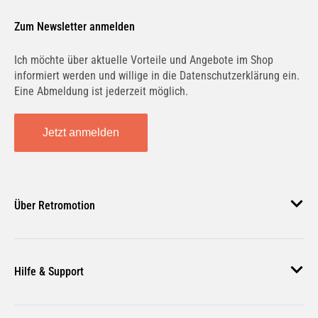
Zum Newsletter anmelden
Ich möchte über aktuelle Vorteile und Angebote im Shop
informiert werden und willige in die Datenschutzerklärung ein.
300 CDI (447.813, 447.703) | 176 KW / 239 PS |
ab 03/2019 bis 12/2020
Eine Abmeldung ist jederzeit möglich.
Jetzt anmelden
300 CDI (447813, 447703) | 174 KW / 237 PS |
ab 01/2021
Über Retromotion
Über uns
300 CDI 4-matic (447.813, 447.703) | 174 KW /
Hilfe & Support
237 PS | ab 01/2021
Unsere Jobs
Magazin
Häufige Fragen