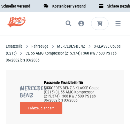
hneller Versand
Kostenloser Versand
Sichere Bezahlu
Ersatzteile
Fahrzeuge
MERCEDES-BENZ
S-KLASSE Coupe
(C215)
CL 55 AMG Kompressor (215.374) | 368 KW / 500 PS | ab
06/2002 bis 03/2006
Passende Ersatzteile für
MERCEDES-
MERCEDES-BENZ S-KLASSE Coupe
(C215) CL 55 AMG Kompressor
BENZ
(215.374) | 368 KW / 500 PS | ab
06/2002 bis 03/2006
Fahrzeug ändern