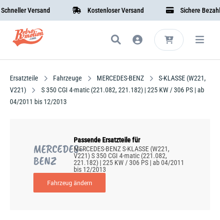
neller Versand
Kostenloser Versand
Sichere Bezahlun
Ersatzteile
Fahrzeuge
MERCEDES-BENZ
S-KLASSE (W221,
V221)
S 350 CGI 4-matic (221.082, 221.182) | 225 KW / 306 PS | ab
04/2011 bis 12/2013
Passende Ersatzteile für
MERCEDES-
MERCEDES-BENZ S-KLASSE (W221,
V221) S 350 CGI 4-matic (221.082,
BENZ
221.182) | 225 KW / 306 PS | ab 04/2011
bis 12/2013
Fahrzeug ändern