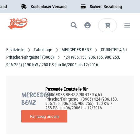
nd
Kostenloser Versand
Sichere Bezahlung
Ersatzteile
Fahrzeuge
MERCEDES-BENZ
SPRINTER 4,6-t
Pritsche/Fahrgestell (B906)
424 (906.153, 906.155, 906.253,
906.255) | 190 KW / 258 PS | ab 06/2006 bis 12/2016
Passende Ersatzteile für
MERCEDES-
MERCEDES-BENZ SPRINTER 4,6-t
Pritsche/Fahrgestell (B906) 424 (906.153,
BENZ
906.155, 906.253, 906.255) | 190 KW /
258 PS | ab 06/2006 bis 12/2016
Fahrzeug ändern