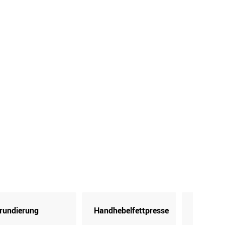
rundierung
Handhebelfettpresse
Kartusc