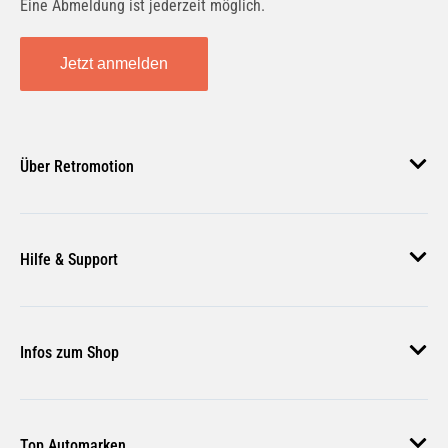
Eine Abmeldung ist jederzeit möglich.
Jetzt anmelden
Über Retromotion
Über uns
Hilfe & Support
Unsere Jobs
Magazin
Häufige Fragen
Infos zum Shop
Zahlungsmethoden
Versand & Lieferung
AGB
Rückgabe & Erstattung
Top Automarken