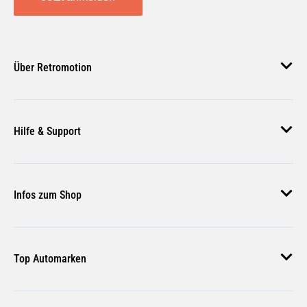
Über Retromotion
Über uns
Hilfe & Support
Unsere Jobs
Magazin
Häufige Fragen
Infos zum Shop
Zahlungsmethoden
Versand & Lieferung
AGB
Rückgabe & Erstattung
Top Automarken
Nutzungsbedingungen
Rücksendung Anmelden
Widerrufsbelehrung
Audi Ersatzteile
Bestellstatus