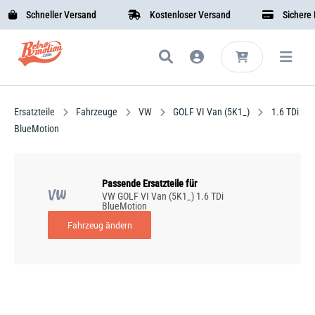
Schneller Versand
Kostenloser Versand
Sichere Be
Ersatzteile
Fahrzeuge
VW
GOLF VI Van (5K1_)
1.6 TDi
BlueMotion
Passende Ersatzteile für
VW
VW GOLF VI Van (5K1_) 1.6 TDi
BlueMotion
Fahrzeug ändern