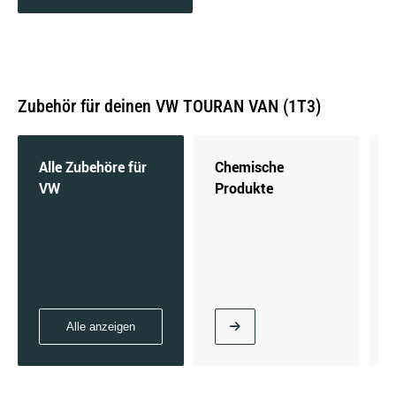
2.0 TDi | 125 KW / 170 PS | ab 05/2010 bis
Zubehör für deinen VW TOURAN VAN (1T3)
01/2013
Alle Zubehöre für
Chemische
VW
Produkte
Alle anzeigen