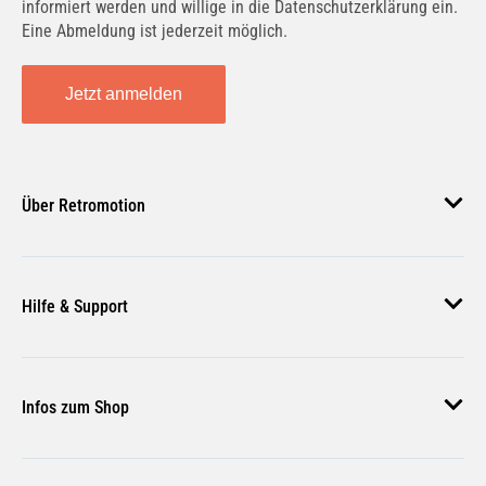
informiert werden und willige in die Datenschutzerklärung ein.
Eine Abmeldung ist jederzeit möglich.
Jetzt anmelden
Über Retromotion
Über uns
Hilfe & Support
Unsere Jobs
Magazin
Häufige Fragen
Infos zum Shop
Zahlungsmethoden
Versand & Lieferung
AGB