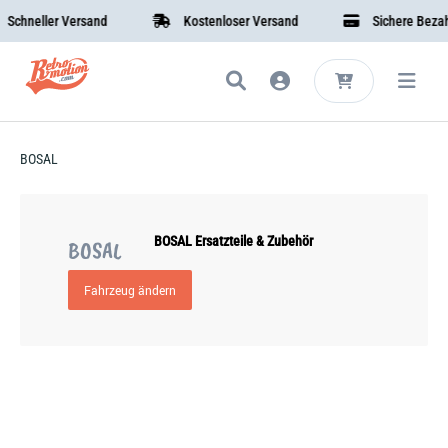
neller Versand
Kostenloser Versand
Sichere Bezahlun
BOSAL
BOSAL Ersatzteile & Zubehör
BOSAL
Fahrzeug ändern