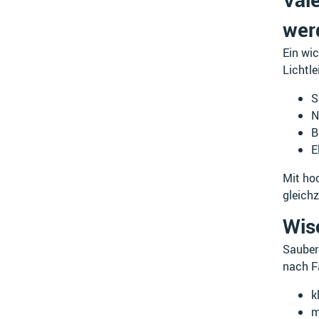
wer
Ein wic
Lichtl
S
N
B
E
Mit ho
gleichz
Wis
Saubere
nach F
k
m