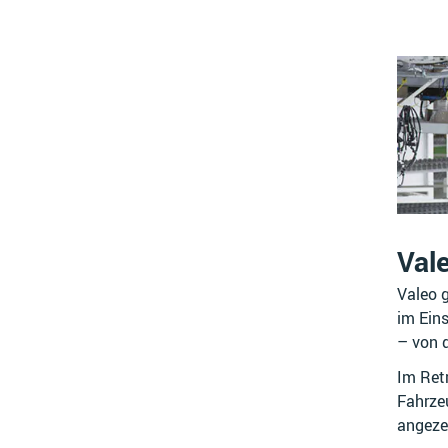
Vale
Valeo g
im Eins
– von 
Im Ret
Fahrze
angeze