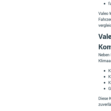
f
Valeo 
Fahrze
vergle
Val
Kom
Neben 
Klimaa
K
K
K
G
Diese 
zuverlä