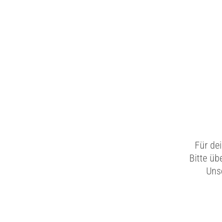
Für de
Bitte üb
Unse