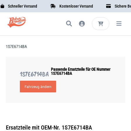
Schneller Versand
Kostenloser Versand
Sichere Bez
1S7E6714BA
Passende Ersatzteile für OE Nummer
1S7E6714BA
1S7E6714BA
Fahrzeug ändern
Ersatzteile mit OEM-Nr. 1S7E6714BA