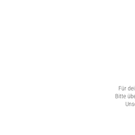
Für de
Bitte üb
Unse