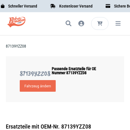
Schneller Versand
Kostenloser Versand
Sichere Bez
87139YZZ08
Passende Ersatzteile für OE
87139YZZ08
Nummer 87139YZZ08
Fahrzeug ändern
Ersatzteile mit OEM-Nr. 87139YZZ08