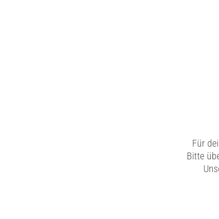
Für de
Bitte üb
Unse