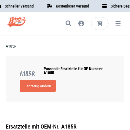
Schneller Versand
Kostenloser Versand
Sichere Bezah
A185R
Passende Ersatzteile für OE Nummer
A185R
A185R
Fahrzeug ändern
Ersatzteile mit OEM-Nr. A185R