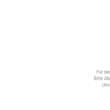
Für de
Bitte üb
Unse