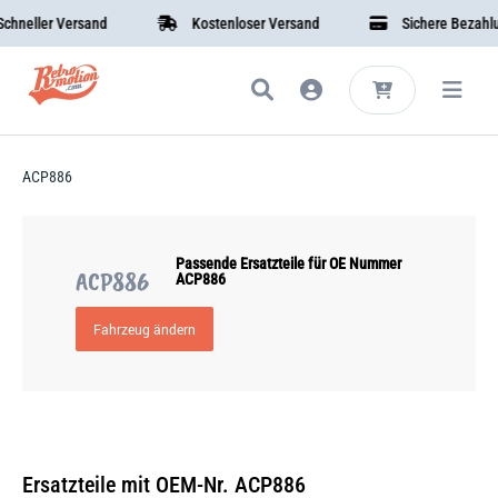
neller Versand
Kostenloser Versand
Sichere Bezahlun
ACP886
Passende Ersatzteile für OE Nummer
ACP886
ACP886
Fahrzeug ändern
Ersatzteile mit OEM-Nr. ACP886