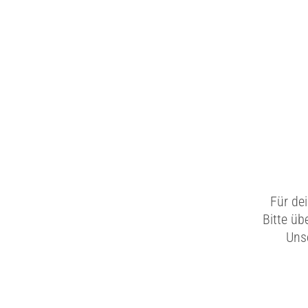
Für de
Bitte üb
Unse