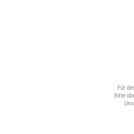
Für de
Bitte üb
Unse