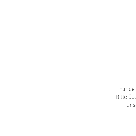
Für de
Bitte üb
Unse