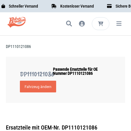
Schneller Versand
Kostenloser Versand
Sichere Bez
DP1110121086
Passende Ersatzteile für OE
DP1110121086
Nummer DP1110121086
Fahrzeug ändern
Ersatzteile mit OEM-Nr. DP1110121086