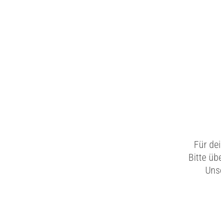
Für de
Bitte üb
Unse