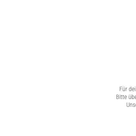
Für de
Bitte üb
Unse