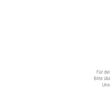
Für de
Bitte üb
Unse