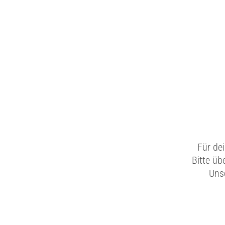
Für de
Bitte üb
Unse