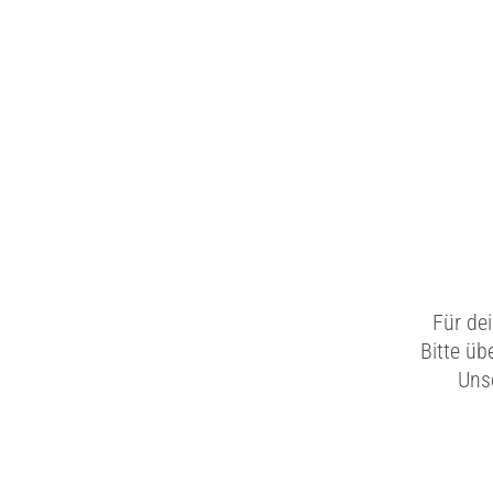
Für de
Bitte üb
Unse