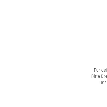
Für de
Bitte üb
Unse