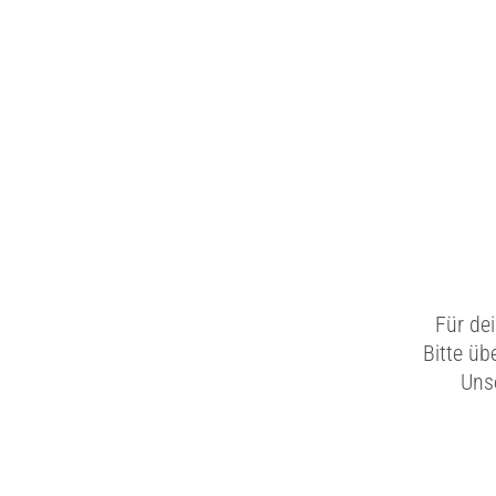
Für de
Bitte üb
Unse