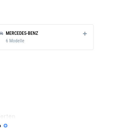
m
MERCEDES-BENZ
m
6 Modelle
m
kg
ierten
r
n