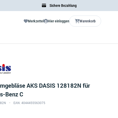
Sichere Bezahlung
Merkzettel
Hier einloggen
Warenkorb
umgebläse AKS DASIS 128182N für
s-Benz C
8182N
EAN: 4044455563075