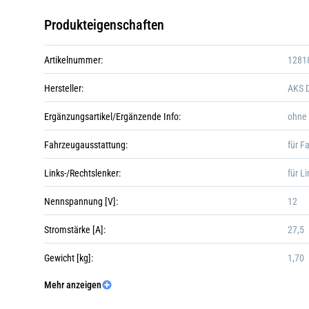
Produkteigenschaften
Artikelnummer:
1281
Hersteller:
AKS 
Ergänzungsartikel/Ergänzende Info:
ohne 
Fahrzeugausstattung:
für F
Links-/Rechtslenker:
für L
Nennspannung [V]:
12
Stromstärke [A]:
27,5
Gewicht [kg]:
1,70
Mehr anzeigen
Verpackungslänge [cm]:
21