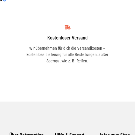
VAN WEZEL
3091773
NISSENS
Kostenloser Versand
87109
Wir übernehmen für dich die Versandkosten –
kostenlose Lieferung für alle Bestellungen, außer
FRIGAIR
Sperrgut wie z. B. Reifen.
0599.1216
VEMO
30030010
AVA QUALITY COOLING
MS8640