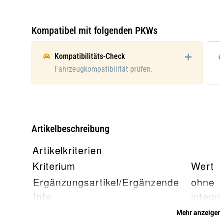
Verpackungsbreite [cm]:
20
Verpackungshöhe [cm]:
20
Kompatibel mit folgenden PKWs
Verpackungshöhe:
20 c
Kompatibilitäts-Check
Verpackungslänge:
22 c
Fahrzeugkompatibilität prüfen.
Verpackungsbreite:
22 c
Verpackungsgewicht:
1.72 
Artikelbeschreibung
Artikelkriterien
Kriterium
Wert
Ergänzungsartikel/Ergänzende
ohne
Info
integr
Regle
Mehr anzeige