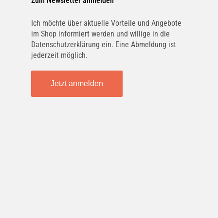
Zum Newsletter anmelden
KALE
Ich möchte über aktuelle Vorteile und Angebote
351465
im Shop informiert werden und willige in die
Datenschutzerklärung ein. Eine Abmeldung ist
jederzeit möglich.
MAHLE
AB 119 000P
Jetzt anmelden
JDEUS
BL0170003
AUTOGAMMA
GA36015