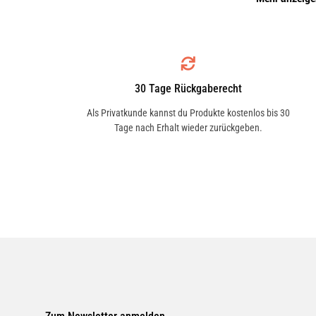
HELLA
8EW351040301
AKS DASIS
30 Tage Rückgaberecht
1621622
Als Privatkunde kannst du Produkte kostenlos bis 30
Tage nach Erhalt wieder zurückgeben.
NRF
34041
FRIGAIR
05991216
VEMO
V30030010