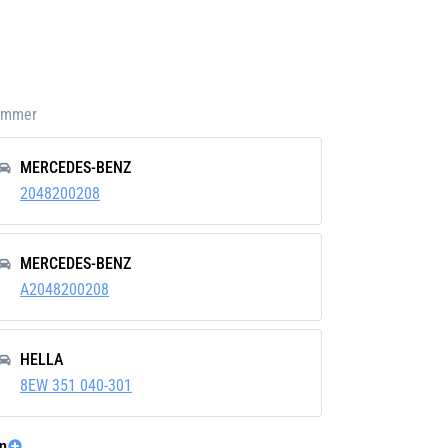
euge
anlage
Nummer
lenker
MERCEDES-BENZ
2048200208
MERCEDES-BENZ
A2048200208
HELLA
8EW 351 040-301
n