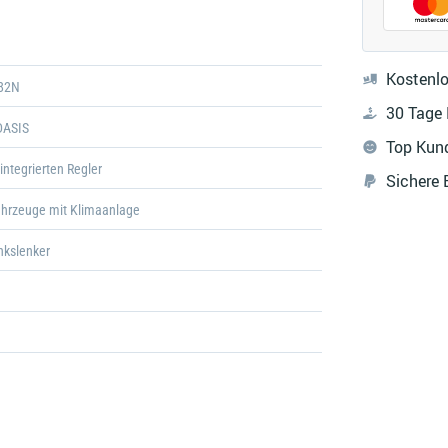
Galerie
öffnen
Kostenlo
82N
30 Tage
DASIS
Top Kun
integrierten Regler
Sichere
ahrzeuge mit Klimaanlage
inkslenker