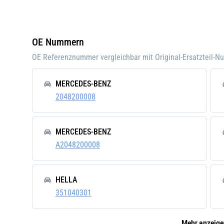
Fahrzeugausstattung
für
Fahrz
mit
OE Nummern
Klima
OE Referenznummer vergleichbar mit Original-Ersatzteil-
Links-/Rechtslenker
für
Links
MERCEDES-BENZ
Nennspannung [V]
12
2048200008
Stromstärke [A]
27,5
Neuteil
MERCEDES-BENZ
A2048200008
HELLA
351040301
Mehr anzeige