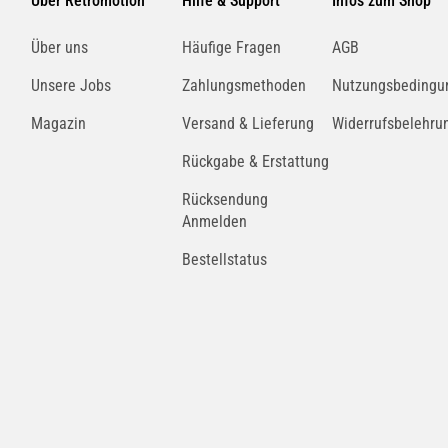
Über Retromotion
Hilfe & Support
Infos zum Shop
MAHLE
Über uns
Häufige Fragen
AGB
70815654
Unsere Jobs
Zahlungsmethoden
Nutzungsbedingu
Magazin
Versand & Lieferung
Widerrufsbelehru
MAHLE
AB119000P
Rückgabe & Erstattung
Rücksendung
Anmelden
MTA
DDM019TT
Bestellstatus
RIDEX
2669I0055