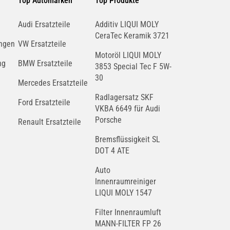
Top Automarken
Top Produkte
Audi Ersatzteile
Additiv LIQUI MOLY
CeraTec Keramik 3721
ngen
VW Ersatzteile
Motoröl LIQUI MOLY
ng
BMW Ersatzteile
3853 Special Tec F 5W-
30
Mercedes Ersatzteile
Radlagersatz SKF
Ford Ersatzteile
VKBA 6649 für Audi
Porsche
Renault Ersatzteile
Bremsflüssigkeit SL
DOT 4 ATE
Auto
Innenraumreiniger
LIQUI MOLY 1547
Filter Innenraumluft
MANN-FILTER FP 26