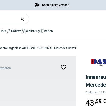
Kostenloser Versand
Filter
Additive
Werkzeug
Reifen
nenraumgebläse AKS DASIS 128182N für Mercedes-Benz C
bweichen
Innenra
Mercede
Artikel-Nr.: 12
43
,59 €