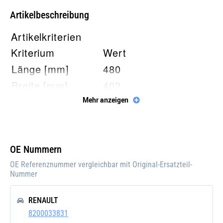
Artikelbeschreibung
Artikelkriterien
Kriterium
Wert
Länge [mm]
480
Breite [mm]
402
Tiefe [mm]
27
Mehr anzeigen
Netzmaße
480x402x27
Einlass-Ø [mm]
32
OE Nummern
Auslass-Ø [mm]
32
OE Referenznummer vergleichbar mit Original-Ersatzteil-
Verpackungslänge
62
Nummer
[cm]
Verpackungsbreite
RENAULT
50
[cm]
8200033831