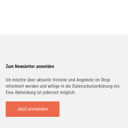
AKS DASIS
V03940006CS135
BEHR HELLA SERVICE
8MK376719681
Zum Newsletter anmelden
NISSENS
63809
Ich möchte über aktuelle Vorteile und Angebote im Shop
informiert werden und willige in die Datenschutzerklärung ein.
Eine Abmeldung ist jederzeit möglich.
NRF
58217
Jetzt anmelden
FRIGAIR