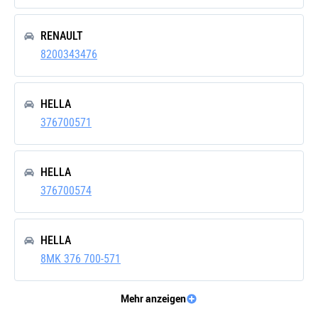
Verpackungshöhe
12
[cm]
RENAULT
Gewicht[kg]
3,17
8200343476
HELLA
376700571
HELLA
376700574
HELLA
8MK 376 700-571
Mehr anzeigen
HELLA