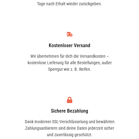
Tage nach Erhalt wieder zurückgeben.
VAN WEZEL
43002270
AKG
4769015
Kostenloser Versand
Wir übernehmen für dich die Versandkosten –
kostenlose Lieferung für alle Bestellungen, außer
DENSO
Sperrgut wie z. B. Reifen.
DRM23015
AKS DASIS
3296911
Sichere Bezahlung
Dank moderner SSL-Verschlüsselung und bewährten
AKS DASIS
Zahlungsanbietern sind deine Daten jederzeit sicher
9000197
und zuverlässig geschützt.