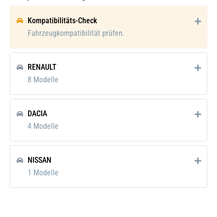
Gewicht [kg]:
2,54
Kompatibilitäts-Check
Verpackungshöhe:
12 mm
Fahrzeugkompatibilität prüfen.
Verpackungslänge:
62 mm
RENAULT
Verpackungsbreite:
50 mm
8 Modelle
Verpackungsgewicht:
3170 g
DACIA
4 Modelle
NISSAN
1 Modelle