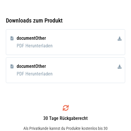
8MK376700571
Downloads zum Produkt
HELLA
8MK 376 700-574
documentOther
PDF Herunterladen
HELLA
8MK376700574
documentOther
PDF Herunterladen
VALEO
232721
VALEO
732721
30 Tage Rückgaberecht
Als Privatkunde kannst du Produkte kostenlos bis 30