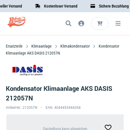
r Versand
Kostenloser Versand
Sichere Bezahlung
Ersatzteile
Klimaanlage
Klimakondensator
Kondensator
Klimaanlage AKS DASIS 212057N
Kondensator Klimaanlage AKS DASIS
212057N
Artikel-Nr.: 212057N
EAN: 4044455444268
Darstellung
Darstellung kann abweichen