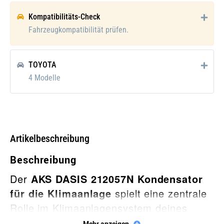
Verpackungshöhe [cm]:
10
Kompatibilitäts-Check
Gewicht [kg]:
2,46
Fahrzeugkompatibilität prüfen.
für OE-Nummer:
8845005170
TOYOTA
Links-/Rechtslenker:
für Linkslenker
4 Modelle
Verpackungshöhe:
10 mm
Verpackungslänge:
86.5 mm
Verpackungsbreite:
47.5 mm
Artikelbeschreibung
Verpackungsgewicht:
3820 g
Beschreibung
Der
AKS DASIS 212057N Kondensator
für die Klimaanlage
spielt eine zentrale
Rolle im Klimaanlagensystem deines
Fahrzeugs. Er ist dafür verantwortlich,
Mehr anzeigen