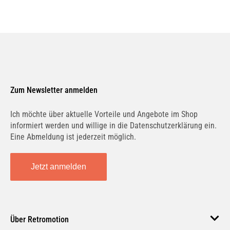
DENSO
Hinweise
DCN50049
Stelle sicher, dass der Kondensator Klima
mit deinem Fahrzeugmodell kompatibel
AKS DASIS
ist. Der Einbau sollte idealerweise von
3033234
einem Fachmann vorgenommen werden,
um die beste Leistung und Sicherheit zu
Zum Newsletter anmelden
AKS DASIS
gewährleisten.
Ich möchte über aktuelle Vorteile und Angebote im Shop
V03940002DE145
informiert werden und willige in die Datenschutzerklärung ein.
Eine Abmeldung ist jederzeit möglich.
DELPHI
TSP0225658
Jetzt anmelden
WAECO
8880400379
Über Retromotion