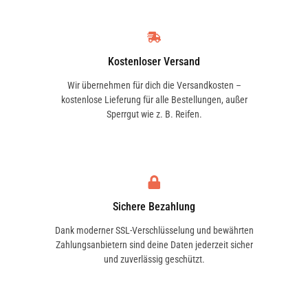
8FC351343631
angenehme Innenraumtemperatur.
Einfache Montage:
Klima Kondensator
wechseln in einfach - lässt sich dank
HELLA
Kostenloser Versand
8FC 351 343-634
der Passgenauigkeit problemlos
Wir übernehmen für dich die Versandkosten –
austauschen.
kostenlose Lieferung für alle Bestellungen, außer
Sperrgut wie z. B. Reifen.
HELLA
Warum ein AKS DASIS
8FC351343634
Klimakondensator?
AKS DASIS
steht für Präzision und
VALEO
Qualität in der Fahrzeugtechnik. Mit dem
814213
Sichere Bezahlung
212057N Kondensator
erhältst du eine
Dank moderner SSL-Verschlüsselung und bewährten
zuverlässige und langlebige Lösung für
Zahlungsanbietern sind deine Daten jederzeit sicher
VAN WEZEL
die Kühlung deines Fahrzeugs und eine
und zuverlässig geschützt.
53005409
optimale Leistung der Klimaanlage.