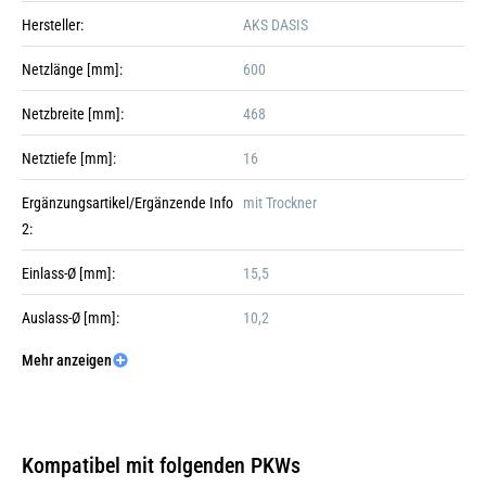
Hersteller:
AKS DASIS
Netzlänge [mm]:
600
Netzbreite [mm]:
468
Netztiefe [mm]:
16
Ergänzungsartikel/Ergänzende Info
mit Trockner
2:
Einlass-Ø [mm]:
15,5
Auslass-Ø [mm]:
10,2
Galerie öffnen
Mehr anzeigen
Kühlerausführung:
Kühlrippen gelötet
Verpackungslänge [cm]:
86,5
Verpackungsbreite [cm]:
47,5
Kompatibel mit folgenden PKWs