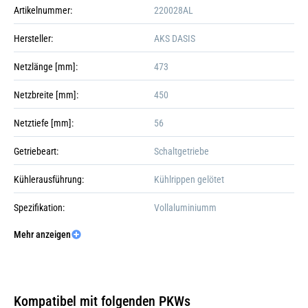
Artikelnummer:
220028AL
Hersteller:
AKS DASIS
Netzlänge [mm]:
473
Netzbreite [mm]:
450
Netztiefe [mm]:
56
Getriebeart:
Schaltgetriebe
Kühlerausführung:
Kühlrippen gelötet
Spezifikation:
Vollaluminiumm
Mehr anzeigen
Material Wasserkasten (Kühler):
Aluminium
Galerie öffnen
Kühlrippenmaterial:
Aluminium
Verpackungslänge [cm]:
62
Kompatibel mit folgenden PKWs