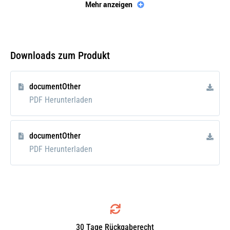
Tiefe [mm]
56
Mehr anzeigen
Netzmaße
473x450x56
Getriebeart
Schaltgetriebe
Downloads zum Produkt
Ausstattungsvariante
Vollaluminium
Material
Aluminium
documentOther
verstärkte
PDF Herunterladen
Ausführung
documentOther
PDF Herunterladen
30 Tage Rückgaberecht