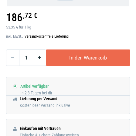
Galerie
186
,72 €
öffnen
53,35 € für 1 kg
inkl. MwSt.,
Versandkostenfreie Lieferung
In den Warenkorb
Artikel verfügbar
In 2-3 Tagen bei dir
Lieferung per Versand
Kostenloser Versand inklusive
Einkaufen mit Vertrauen
Einfache & sichere Zahlungsweisen