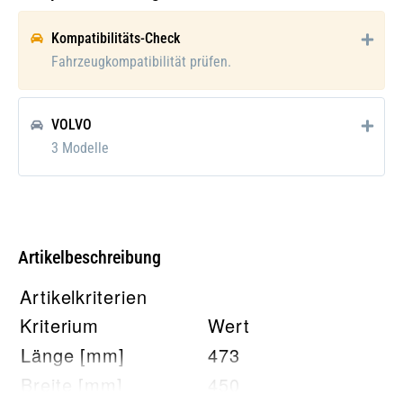
Verpackungsbreite [cm]:
50
Kompatibilitäts-Check
Verpackungshöhe [cm]:
12
Fahrzeugkompatibilität prüfen.
Gewicht [kg]:
3,5
VOLVO
Verpackungshöhe:
15 cm
3 Modelle
Verpackungslänge:
63 cm
Verpackungsbreite:
50 cm
Verpackungsgewicht:
5 kg
Artikelbeschreibung
Artikelkriterien
Kriterium
Wert
Länge [mm]
473
Breite [mm]
450