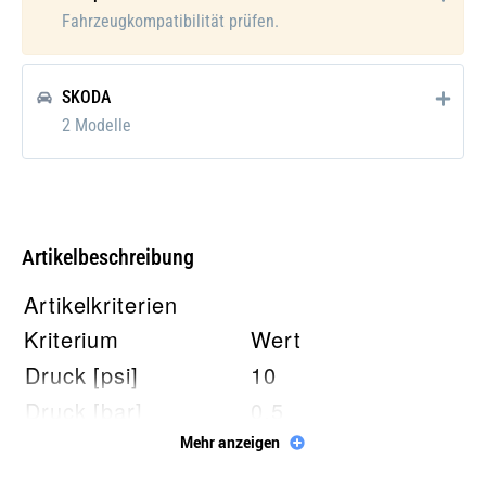
Fahrzeugkompatibilität prüfen.
SKODA
2 Modelle
Artikelbeschreibung
Artikelkriterien
Kriterium
Wert
Druck [psi]
10
Druck [bar]
0,5
Ausstattungsvariante
Dichtungen:
Mehr anzeigen
1