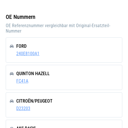
Material
Metall
Außendurchmesser
OE Nummern
59
[mm]
OE Referenznummer vergleichbar mit Original-Ersatzteil-
Nummer
Innendurchmesser
57
[mm]
FORD
Höhe [mm]
30
240E8100A1
Außendurchmesser
38
2 [mm]
QUINTON HAZELL
Neuteil
FC41A
CITROËN/PEUGEOT
D23203