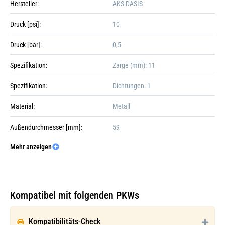
Hersteller:
AKS DASIS
Druck [psi]:
10
Druck [bar]:
0,5
Spezifikation:
Zarge (mm): 11
Spezifikation:
Dichtungen: 1
Material:
Metall
Außendurchmesser [mm]:
59
Mehr anzeigen
Innendurchmesser [mm]:
57
Galerie öffnen
Höhe [mm]:
30
Außendurchmesser 2 [mm]:
38
Kompatibel mit folgenden PKWs
Kompatibilitäts-Check