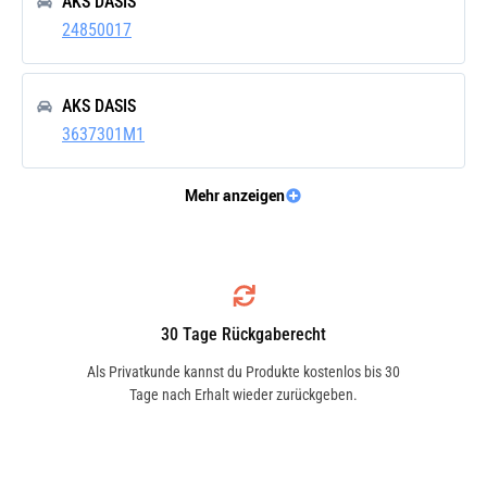
AKS DASIS
24850017
AKS DASIS
3637301M1
Mehr anzeigen
AKS DASIS
3637939M1
AKS DASIS
30 Tage Rückgaberecht
885344M1
Als Privatkunde kannst du Produkte kostenlos bis 30
Tage nach Erhalt wieder zurückgeben.