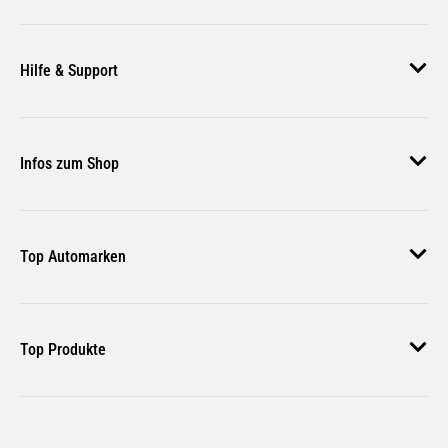
Über uns
Hilfe & Support
Unsere Jobs
Magazin
Häufige Fragen
Infos zum Shop
Zahlungsmethoden
Versand & Lieferung
AGB
Rückgabe & Erstattung
Top Automarken
Nutzungsbedingungen
Rücksendung Anmelden
Widerrufsbelehrung
Audi Ersatzteile
Bestellstatus
Top Produkte
VW Ersatzteile
BMW Ersatzteile
Additiv LIQUI MOLY CeraTec Keramik 3721
Mercedes Ersatzteile