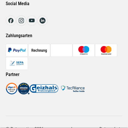
Motoröl LIQUI MOLY 3853 Special Tec F 5W-30
Social Media
Ford Ersatzteile
Radlagersatz SKF VKBA 6649 für Audi Porsche
Renault Ersatzteile
Bremsflüssigkeit SL DOT 4 ATE
Auto Innenraumreiniger LIQUI MOLY 1547
Zahlungsarten
Filter Innenraumluft MANN-FILTER FP 26 009 für VW Seat Audi
Skoda
Partner