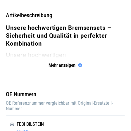
Artikelbeschreibung
Unsere hochwertigen Bremsensets –
Sicherheit und Qualität in perfekter
Kombination
Unsere hochwertigen
Bremsenkomplettsätze bieten Ihnen die
Mehr anzeigen
perfekte Kombination aus Bremsscheiben
und Bremsbelägen, um die Sicherheit und
Leistung Ihres Fahrzeugs zu maximieren.
OE Nummern
OE Referenznummer vergleichbar mit Original-Ersatzteil-
Produktmerkmale:
Nummer
Komplettset: Enthält passgenaue
FEBI BILSTEIN
Bremsscheiben und Bremsbeläge