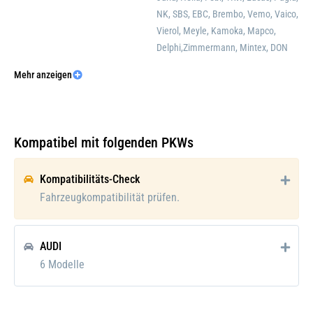
NK, SBS, EBC, Brembo, Vemo, Vaico,
Vierol, Meyle, Kamoka, Mapco,
Delphi,Zimmermann, Mintex, DON
Mehr anzeigen
Bremsscheibenart:
belüftet
Bearbeitung:
hochgekohlt
Oberfläche:
beschichtet
Kompatibel mit folgenden PKWs
Lochanzahl:
5
Kompatibilitäts-Check
Verschleißwarnkontakt:
inkl. Verschleißwarnkontakt
Fahrzeugkompatibilität prüfen.
Warnkontaktlänge [mm]:
281
AUDI
Bremssystem:
ATE
6 Modelle
Verpackungsgewicht:
19.302 kg