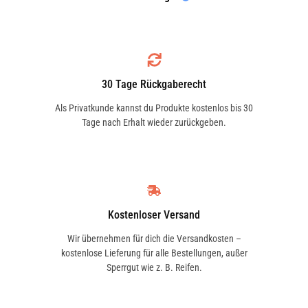
VALEO
Alfred Teves gegründete Firma zurück.
302098
Seit 1998 gehört die Premiummarke zum
Continental-Konzern. Viele führende
Automobilhersteller rüsten ihre Fahrzeuge
VALEO
30 Tage Rückgaberecht
mit ATE-Bremssystemen aus.
598996
ATE ist seit über 100 Jahren eine der
Als Privatkunde kannst du Produkte kostenlos bis 30
Tage nach Erhalt wieder zurückgeben.
führenden Marken im Bereich
ROULUNDS BRAKING
Bremsentechnologie und bietet Premium-
862281
Produkte, die weltweit geschätzt werden.
Die Kombination aus innovativen
TEXTAR
Technologien, höchsten
Kostenloser Versand
2470501
Qualitätsstandards und jahrzehntelanger
Wir übernehmen für dich die Versandkosten –
Erfahrung macht ATE zur bevorzugten
kostenlose Lieferung für alle Bestellungen, außer
Wahl für Fahrzeughalter, die
Sperrgut wie z. B. Reifen.
TEXTAR
kompromisslose Sicherheit und Leistung
2470601