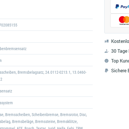
Galerie
öffnen
702085155
Kostenlo
ibenbremsensatz
30 Tage
Top Kun
n
Sichere
scheiben, Bremsbelagsatz, 24.0112-0213.1, 13.0460-
.2
sensatz
ssystem
e, Bremsscheiben, Scheibenbremse, Bremsrotor, Disc,
belag, Bremsbeläge, Bremssteine, Bremsklötze,
trommel, ATE, Bosch, Textar, Jurid, Hella, Febi, TRW,