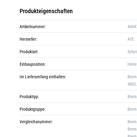
Produkteigenschaften
Artikelnummer:
4069
Hersteller:
ATE
Produktart:
Sche
Einbauposition:
Hinte
Im Lieferumfang enthalten:
Brems
4882
Produkttyp:
Brem
Produktgruppe:
Brem
Vergleichsnummer:
Brems
Brems
Brems