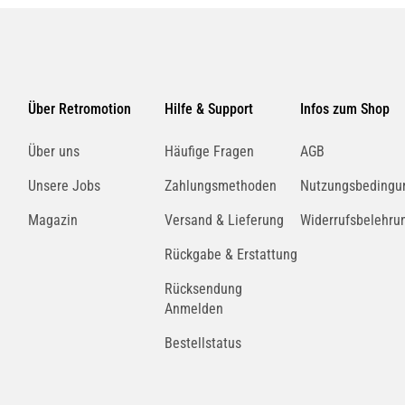
HELLA
8DD 355 122-441
Über Retromotion
Hilfe & Support
Infos zum Shop
BOSCH
Über uns
Häufige Fragen
AGB
0 986 479 D12
Unsere Jobs
Zahlungsmethoden
Nutzungsbedingu
Magazin
Versand & Lieferung
Widerrufsbelehru
MINTEX
MDC2658
Rückgabe & Erstattung
Rücksendung
Anmelden
ferumfang:
BREMBO
08C06511
Bestellstatus
 Bremsscheibe 24.0112-0213.1
ußendurchmesser [mm]: 300
ZIMMERMANN