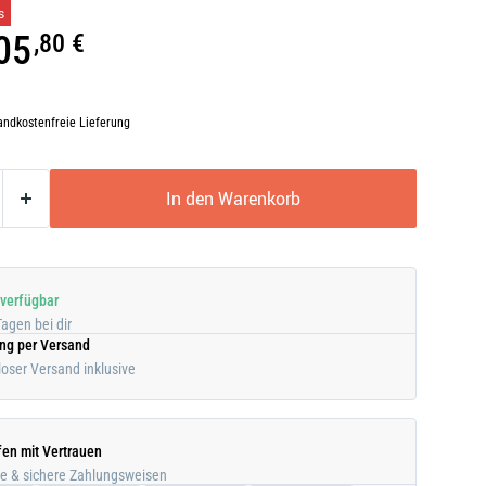
s
05
,80 €
andkostenfreie Lieferung
In den Warenkorb
 verfügbar
Tagen bei dir
ung per Versand
oser Versand inklusive
fen mit Vertrauen
he & sichere Zahlungsweisen