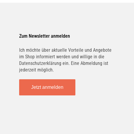
Bremsentechnologie und bietet
Premium-Produkte, die weltweit
MERCEDES-BENZ
geschätzt werden. Die Kombination
A4474230412
aus innovativen Technologien,
Zum Newsletter anmelden
höchsten Qualitätsstandards und
HELLA
jahrzehntelanger Erfahrung macht
Ich möchte über aktuelle Vorteile und Angebote
8DD355122441
im Shop informiert werden und willige in die
ATE zur bevorzugten Wahl für
Datenschutzerklärung ein. Eine Abmeldung ist
Fahrzeughalter, die
jederzeit möglich.
kompromisslose Sicherheit und
BOSCH
0986479D12
Leistung erwarten.
Jetzt anmelden
Wichtig:
BREMBO
Lie
08.C065.11
Für diesen Artikel ist die genaue
2 x
Bestimmung der PR-Nummer
A
FERODO