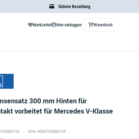
Sichere Bezahlung
Merkzettel
Hier einloggen
Warenkorb
msensatz 300 mm Hinten für
akt vorbeitet für Mercedes V-Klasse
69702085155
EAN: 4069702085155