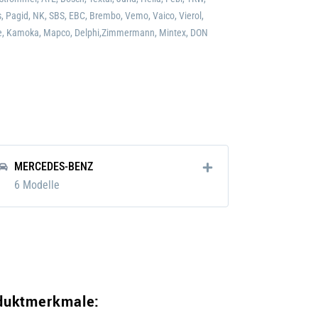
, Pagid, NK, SBS, EBC, Brembo, Vemo, Vaico, Vierol,
e, Kamoka, Mapco, Delphi,Zimmermann, Mintex, DON
rt/hochgekohlt
ichtet
MERCEDES-BENZ
erschleißwarnanzeiger vorbereitet
6 Modelle
 Verschleißwarnkontakt
bo
2 kg
duktmerkmale: