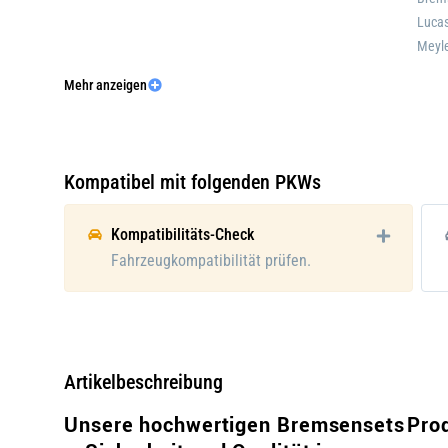
Lucas
Meyl
Mehr anzeigen
Bremsscheibenart:
voll
Bearbeitung:
legie
Oberfläche:
besch
Kompatibel mit folgenden PKWs
Lochanzahl:
5
Kompatibilitäts-Check
Verschleißwarnkontakt:
für V
Fahrzeugkompatibilität prüfen.
Verschleißwarnkontakt:
exkl.
Bremssystem:
Brem
Verpackungsgewicht:
23.97
Artikelbeschreibung
Unsere hochwertigen Bremsensets
Pro