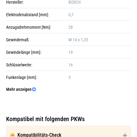
Hersteller:
BOSCH
Elektrodenabstand [mm]:
0,7
Anzugsdrehmoment [Nm]:
28
Gewindemaß:
M 14 x 1,25
Gewindelänge [mm]:
19
+10
Schlüsselweite:
16
Funkenlage [mm]:
5
Mehr anzeigen
Anzahl der Steckkontakte [-polig]:
1
Galerie öffnen
Verpackungshöhe:
2.4 cm
Verpackungslänge:
8 cm
Kompatibel mit folgenden PKWs
Verpackungsbreite:
2 cm
Kompatibilitäts-Check