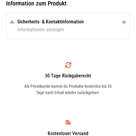
vorgegebenes Anzugsdrehmoment oder
Information zum Produkt
Anzugswinkel siehe Verpackung
Hohe Zuverlässigkeit: sehr gutes
Sicherheits- & Kontaktinformation
Kaltstartverhalten
Informationen anzeigen
Robustheit und hohe
Verschleißfestigkeit: spezielles
Keramikmaterial mit hoher
Durchschlagsfestigkeit und
mechanischer Widerstandskraft
30 Tage Rückgaberecht
Unterstützt eine optimale
Als Privatkunde kannst du Produkte kostenlos bis 30
Motorleistung: hohe Laufruhe und
Tage nach Erhalt wieder zurückgeben.
konstante Beschleunigung
Schutz gegen Korrosion: vernickeltes
Gehäuse und Gewinde verhindern
Festfressen am Zylinderkopf
Bitte verwende die
Kostenloser Versand