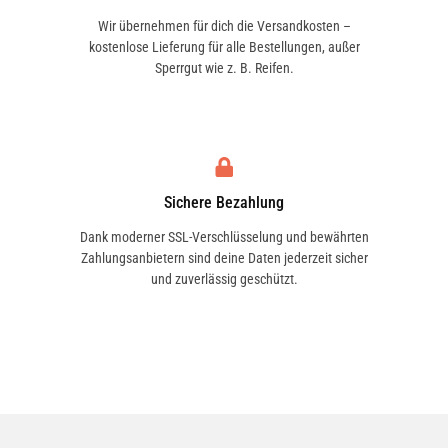
Fahrzeugidentifikation, um die
Wir übernehmen für dich die Versandkosten –
kostenlose Lieferung für alle Bestellungen, außer
Kompatibilität mit deinem Fahrzeug zu
Sperrgut wie z. B. Reifen.
bestätigen. Alle Einschränkungen sind
zu beachten.
Lieferumfang
Sichere Bezahlung
Bosch FR6LES - Nickel Zündkerzen - 1
Stück
Dank moderner SSL-Verschlüsselung und bewährten
Zahlungsanbietern sind deine Daten jederzeit sicher
und zuverlässig geschützt.