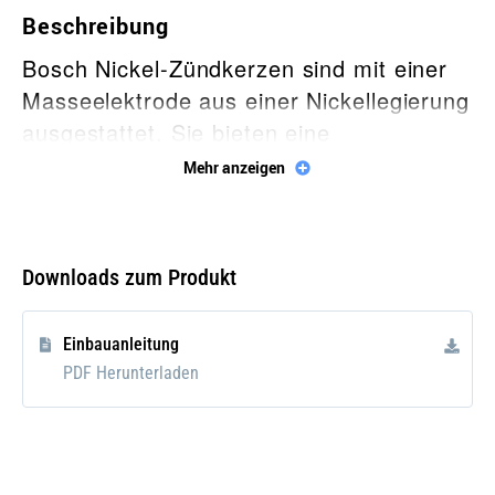
Beschreibung
Bosch Nickel-Zündkerzen sind mit einer
Masseelektrode aus einer Nickellegierung
ausgestattet. Sie bieten eine
hervorragende Zündkerzentechnologie
Mehr anzeigen
und sind für eine Vielzahl von
Anwendungen verwendbar.
Downloads zum Produkt
Vorteile
Einfacher Zündkerzenwechsel:
Einbauanleitung
werksseitig voreingestellter
PDF Herunterladen
Elektrodenabstand, kein Nachstellen
notwendig. Bosch empfiehlt, das
Gewinde nicht zu schmieren;