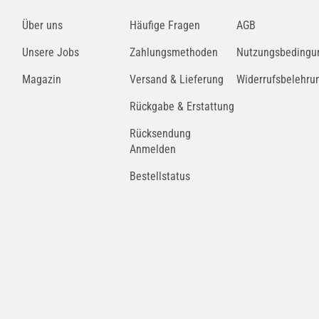
BorgWarner (BERU)
Über uns
Häufige Fragen
AGB
GV730
Unsere Jobs
Zahlungsmethoden
Nutzungsbedingu
BorgWarner (BERU)
Magazin
Versand & Lieferung
Widerrufsbelehru
0100221170
Rückgabe & Erstattung
Rücksendung
BorgWarner (BERU)
Anmelden
0100226354
Bestellstatus
NGK
Y739R
NGK
6639