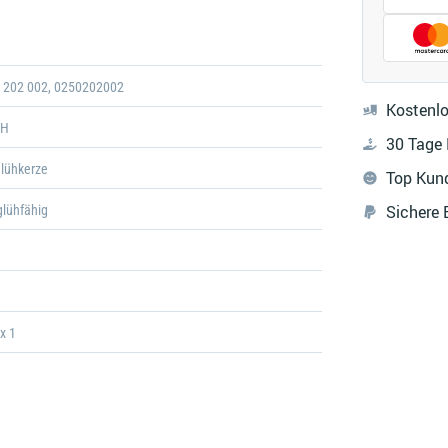
Galerie
öffnen
 202 002, 0250202002
Kostenlo
CH
30 Tage
lühkerze
Top Kun
Sichere
lühfähig
x 1