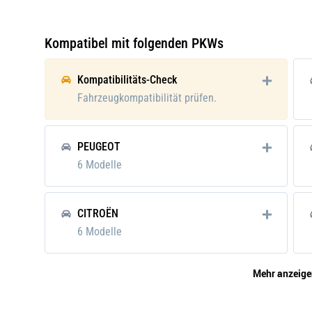
Anzugsdrehmoment von [Nm]:
0
Anzugsdrehmoment bis [Nm]:
15
Kompatibel mit folgenden PKWs
Anschlusstechnik:
M 4
Kompatibilitäts-Check
Einbautiefe [mm]:
25
Fahrzeugkompatibilität prüfen.
Verpackungshöhe:
2 cm
PEUGEOT
Verpackungslänge:
10 c
6 Modelle
Verpackungsbreite:
2 cm
Verpackungsgewicht:
0.02 
CITROËN
6 Modelle
Mehr anzeige
RENAULT TRUCKS
2 Modelle