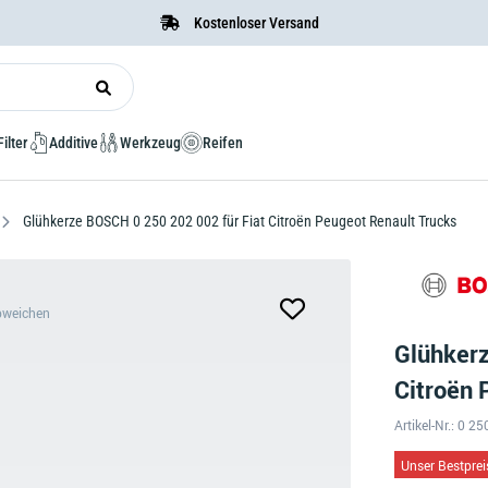
Kostenloser Versand
Filter
Additive
Werkzeug
Reifen
Glühkerze BOSCH 0 250 202 002 für Fiat Citroën Peugeot Renault Trucks
bweichen
Glühkerz
Citroën 
Artikel-Nr.: 0 2
Unser Bestprei