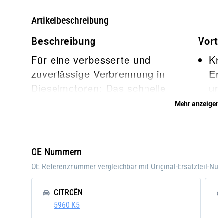
Artikelbeschreibung
Beschreibung
Vort
Für eine verbesserte und
K
zuverlässige Verbrennung in
E
Dieselmotoren: Das schnelle
u
Vorheizen und die Nachglühzeit
s
Mehr anzeige
der 1990 von Bosch entwickelten
W
Glühstiftkerze Duraterm tragen zur
G
Kraftstoffeffizienz und zur
B
OE Nummern
Reduzierung der Motoremissionen
l
OE Referenznummer vergleichbar mit Original-Ersatzteil-
bei.
v
Bi
CITROËN
F
5960 K5
Fa