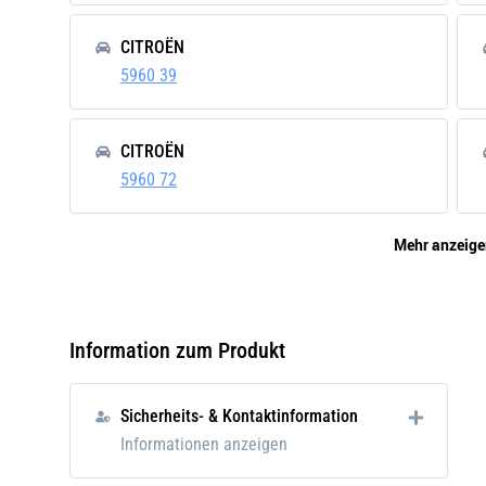
E
CITROËN
e
5960 39
Al
a
d
CITROËN
5960 72
Lieferumfang
Mehr anzeige
Bosch GLP041 - Glühkerze
CITROËN
Duraterm - Kartonbox – 1 Stück -
5962 5A
für dieselbetriebene Fahrzeuge
Information zum Produkt
FIAT
500316493
Sicherheits- & Kontaktinformation
Informationen anzeigen
FIAT