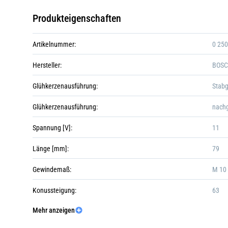
Produkteigenschaften
Artikelnummer:
0 250
Hersteller:
BOS
Glühkerzenausführung:
Stabg
Glühkerzenausführung:
nachg
Spannung [V]:
11
Länge [mm]:
79
Gewindemaß:
M 10 
Konussteigung:
63
Mehr anzeigen
Schlüsselweite:
10