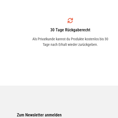
7632587
IVECO
7632587
30 Tage Rückgaberecht
Als Privatkunde kannst du Produkte kostenlos bis 30
Tage nach Erhalt wieder zurückgeben.
PEUGEOT
5960K5
PEUGEOT
5962 4Z
RENAULT
50 01 848 095
Zum Newsletter anmelden