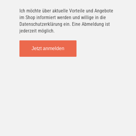
BorgWarner (BERU)
Ich möchte über aktuelle Vorteile und Angebote
GN012
im Shop informiert werden und willige in die
Datenschutzerklärung ein. Eine Abmeldung ist
jederzeit möglich.
BorgWarner (BERU)
0 100 221 170
Jetzt anmelden
BorgWarner (BERU)
0 100 226 354
NGK
Y502R
NGK
3852