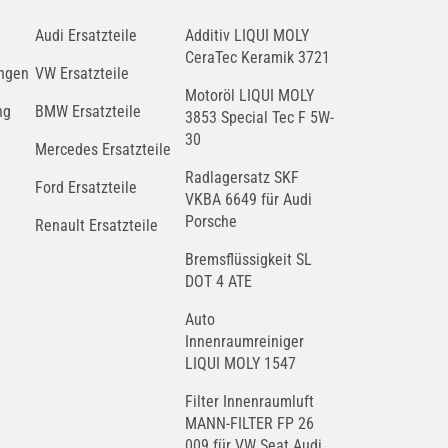
Audi Ersatzteile
Additiv LIQUI MOLY
CeraTec Keramik 3721
ngen
VW Ersatzteile
Motoröl LIQUI MOLY
ng
BMW Ersatzteile
3853 Special Tec F 5W-
30
Mercedes Ersatzteile
Radlagersatz SKF
Ford Ersatzteile
VKBA 6649 für Audi
Porsche
Renault Ersatzteile
Bremsflüssigkeit SL
DOT 4 ATE
Auto
Innenraumreiniger
LIQUI MOLY 1547
Filter Innenraumluft
MANN-FILTER FP 26
009 für VW Seat Audi