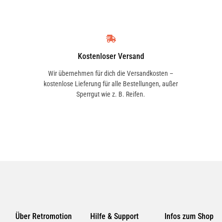
500316493
LANCIA
7632587
Kostenloser Versand
Wir übernehmen für dich die Versandkosten –
kostenlose Lieferung für alle Bestellungen, außer
PEUGEOT
Sperrgut wie z. B. Reifen.
596039
PEUGEOT
59624Z
RENAULT
5001848095
Über Retromotion
Hilfe & Support
Infos zum Shop