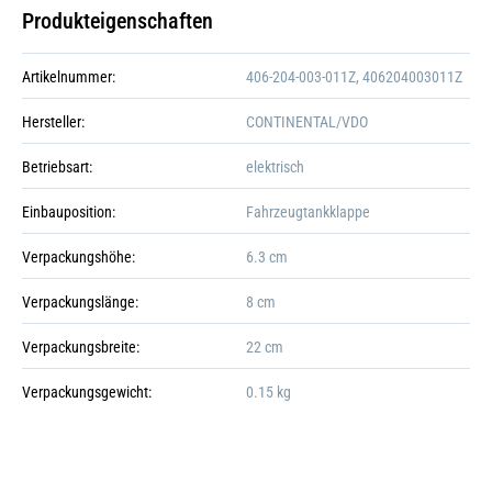
Produkteigenschaften
Artikelnummer:
406-204-003-011Z, 406204003011Z
Hersteller:
CONTINENTAL/VDO
Betriebsart:
elektrisch
Einbauposition:
Fahrzeugtankklappe
Verpackungshöhe:
6.3 cm
Verpackungslänge:
8 cm
Verpackungsbreite:
22 cm
Verpackungsgewicht:
0.15 kg
Galerie öffnen