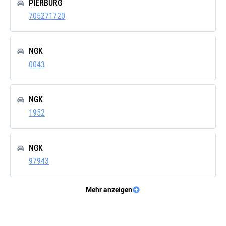
PIERBURG
705271720
NGK
0043
NGK
1952
NGK
97943
Mehr anzeigen
VALEO
368499