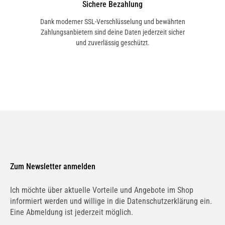
Sichere Bezahlung
Dank moderner SSL-Verschlüsselung und bewährten
Zahlungsanbietern sind deine Daten jederzeit sicher
MINI
und zuverlässig geschützt.
11 78 0 872 674
MINI
11780872674
MINI
0 872 674
Zum Newsletter anmelden
MINI
Ich möchte über aktuelle Vorteile und Angebote im Shop
0872674
informiert werden und willige in die Datenschutzerklärung ein.
Eine Abmeldung ist jederzeit möglich.