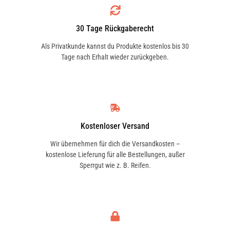
BOSCH
30 Tage Rückgaberecht
F 00H L00 257
Als Privatkunde kannst du Produkte kostenlos bis 30
Tage nach Erhalt wieder zurückgeben.
BOSCH
F00HL00257
CONTINENTAL/VDO
Kostenloser Versand
A2C59513888
Wir übernehmen für dich die Versandkosten –
kostenlose Lieferung für alle Bestellungen, außer
Sperrgut wie z. B. Reifen.
INTERMOTOR
13346
DELPHI
ES20222