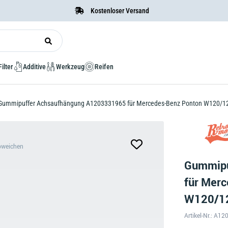
Kostenloser Versand
Filter
Additive
Werkzeug
Reifen
Gummipuffer Achsaufhängung A1203331965 für Mercedes-Benz Ponton W120/1
bweichen
Gummipu
für Mer
W120/1
Artikel-Nr.: A1