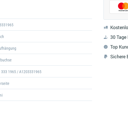
Galerie
öffnen
3331965
Kostenlo
30 Tage
sch
Top Kun
ufhängung
Sichere
rbuchse
0 333 1965 / A1203331965
rseite
mi
m