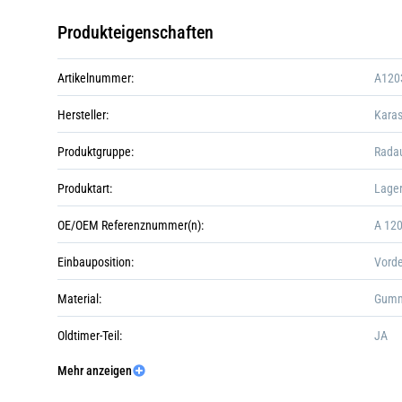
Produkteigenschaften
Artikelnummer:
A120
Hersteller:
Kara
Produktgruppe:
Rada
Produktart:
Lage
OE/OEM Referenznummer(n):
A 12
Einbauposition:
Vorde
Material:
Gum
Oldtimer-Teil:
JA
Mehr anzeigen
Verpackungshöhe:
0 m