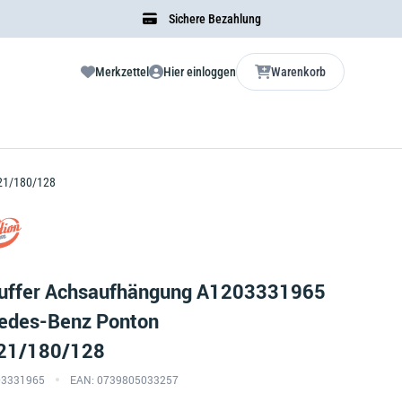
Sichere Bezahlung
Merkzettel
Hier einloggen
Warenkorb
21/180/128
ffer Achsaufhängung A1203331965
cedes-Benz Ponton
21/180/128
203331965
EAN: 0739805033257