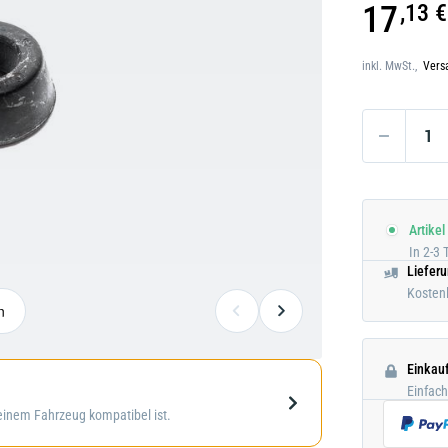
17
,13 €
Darstellung
Darstellung kann abweichen
kann
inkl. MwSt.,
Vers
abweichen
Artikel
In 2-3 
Liefer
Kostenl
n
Einkau
Einfac
deinem Fahrzeug kompatibel ist.
Galerie