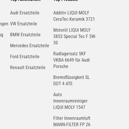
Audi Ersatzteile
Additiv LIQUI MOLY
CeraTec Keramik 3721
ngen
VW Ersatzteile
Motoröl LIQUI MOLY
ng
BMW Ersatzteile
3853 Special Tec F 5W-
30
Mercedes Ersatzteile
Radlagersatz SKF
Ford Ersatzteile
VKBA 6649 für Audi
Porsche
Renault Ersatzteile
Bremsflüssigkeit SL
DOT 4 ATE
Auto
Innenraumreiniger
LIQUI MOLY 1547
Filter Innenraumluft
MANN-FILTER FP 26