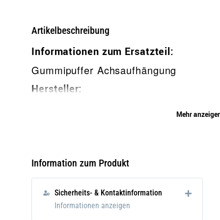
Verpackungslänge:
0 m
Verpackungsbreite:
0 m
Artikelbeschreibung
Verpackungsgewicht:
0 gr
Informationen zum Ersatzteil:
Gummipuffer Achsaufhängung
Hersteller:
Mercedes-Benz
Mehr anzeige
OE-Nummer:
A1203331965
A 120 333 1965
Information zum Produkt
Passende Fahrzeuge/Motoren:
Sicherheits- & Kontaktinformation
Ponton W120, W121, W105, W180, W
Informationen anzeigen