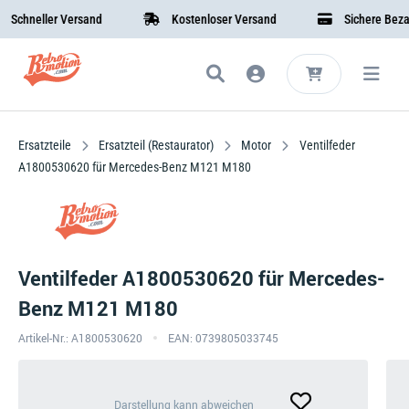
hneller Versand
Kostenloser Versand
Sichere Bezahlu
Ersatzteile
Ersatzteil (Restaurator)
Motor
Ventilfeder
A1800530620 für Mercedes-Benz M121 M180
Ventilfeder A1800530620 für Mercedes-
Benz M121 M180
Artikel-Nr.: A1800530620
EAN: 0739805033745
Darstellung
Darstellung kann abweichen