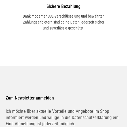
Ersatzteils abträglich, im Gegenteil: sie
Sichere Bezahlung
haben wie auch Oldtimer-Fahrzeuge eine
eigene Geschichte und Historie, die sich
Dank moderner SSL-Verschlüsselung und bewährten
Zahlungsanbietern sind deine Daten jederzeit sicher
auch optisch in den Teilen widerspiegelt,
und zuverlässig geschützt.
denn wie auch Fahrzeuge, haben diese
Ersatzteile einen eigenen Charakter.
Insgesamt haben wir Zugriff auf über
150.000 Ersatzteile aus 7 Jahrzehnten
für Old- und Youngtimer von 1926 bis
1996 zu diesem Zweck verfügbar
gemacht, für 150 verschiedene Modelle.
Die Digitalisierung dieses Portfolios
Zum Newsletter anmelden
unterstützt dich darüber hinaus bei der
Ich möchte über aktuelle Vorteile und Angebote im Shop
wertsteigernden Erhaltung deines
informiert werden und willige in die Datenschutzerklärung ein.
Wagens, da alle Ersatzteile ausnahmslos
Eine Abmeldung ist jederzeit möglich.