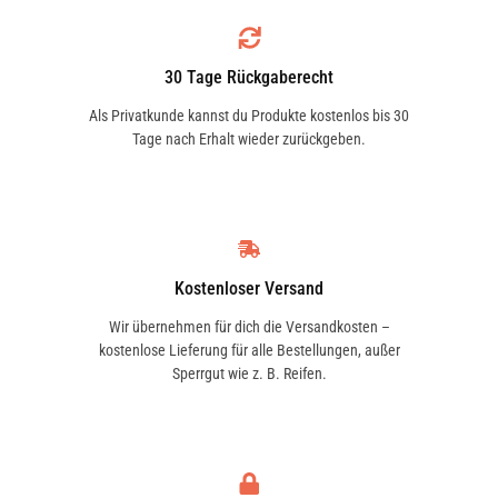
Anspruch. Um dir bei der Erhaltung
deines Oldtimer von Mercedes-Benz zur
Seite zu stehen, haben wir ein
30 Tage Rückgaberecht
umfangreiches Sortiment von Mercedes-
Als Privatkunde kannst du Produkte kostenlos bis 30
Benz Original-Ersatzteilen in unser
Tage nach Erhalt wieder zurückgeben.
Portfolio aufgenommen.
Die originalen Ersatzteile für sämtliche
Oldtimer bzw. Klassiker von Mercedes-
Benz sind weltweit aufgekauft worden
Kostenloser Versand
und sind zum Teil nicht mehr anderweitig
Wir übernehmen für dich die Versandkosten –
erhältlich. Da es sich um originale
kostenlose Lieferung für alle Bestellungen, außer
Ersatzteile handelt, sind nach zum Teil
Sperrgut wie z. B. Reifen.
vielen Jahren gewisse Lagerspuren nicht
zu vermeiden. Diese sind aber in keiner
Weise der Funktion oder Qualität des