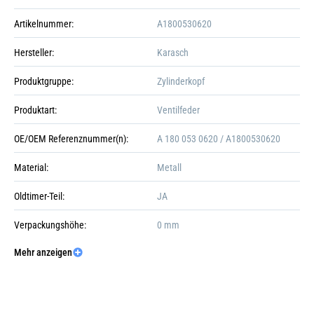
Artikelnummer:
A1800530620
Hersteller:
Karasch
Produktgruppe:
Zylinderkopf
Produktart:
Ventilfeder
OE/OEM Referenznummer(n):
A 180 053 0620 / A1800530620
Material:
Metall
Oldtimer-Teil:
JA
Verpackungshöhe:
0 mm
Mehr anzeigen
Verpackungslänge:
Galerie öffnen
0 mm
Verpackungsbreite:
0 mm
Verpackungsgewicht:
0 gr