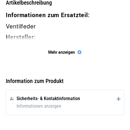
Artikelbeschreibung
Informationen zum Ersatzteil:
Ventilfeder
Hersteller:
Mercedes-Benz
Mehr anzeigen
OE-Nummer:
A1800530620
A 180 053 0620
Information zum Produkt
Passende Fahrzeuge/Motoren:
Sicherheits- & Kontaktinformation
M121, 180
Informationen anzeigen
Die Ersatzteilversorgung für Oldtimer und
Youngtimer sicherzustellen, das ist unser