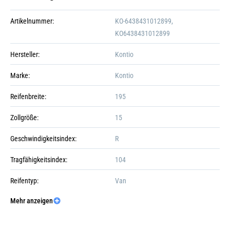
Artikelnummer:
KO-6438431012899,
KO6438431012899
Hersteller:
Kontio
Marke:
Kontio
Reifenbreite:
195
Zollgröße:
15
Geschwindigkeitsindex:
R
Tragfähigkeitsindex:
104
Reifentyp:
Van
Galerie öffnen
Mehr anzeigen
Reifengröße:
195/70-15C
Externes Rollgeräusch (dB):
70