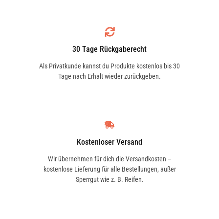
sowie auf guten Grip zu jeder Zeit und an
M+S:
Nein
jedem Ort zu garantieren.
Felgenschutz:
Nein
30 Tage Rückgaberecht
Runflat:
Nein
Als Privatkunde kannst du Produkte kostenlos bis 30
Schlauchtyp:
TL
Tage nach Erhalt wieder zurückgeben.
Verstärkt:
Nein
Offroad:
Nein
Kostenloser Versand
Wir übernehmen für dich die Versandkosten –
kostenlose Lieferung für alle Bestellungen, außer
Sperrgut wie z. B. Reifen.