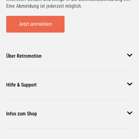
Eine Abmeldung ist jederzeit möglich.
Jetzt anmelden
Über Retromotion
Über uns
Hilfe & Support
Unsere Jobs
Magazin
Häufige Fragen
Infos zum Shop
Zahlungsmethoden
Versand & Lieferung
AGB