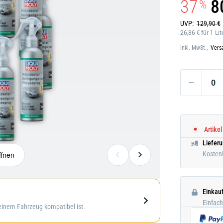
37
8
%
Darstellung
Darstellung kann abweichen
kann
abweichen
UVP:
129,90 €
26,86 € für 1 Lit
inkl. MwSt.,
Vers
Artikel
Liefer
ffnen
Kostenl
Einkau
Galerie
Einfac
deinem Fahrzeug kompatibel ist.