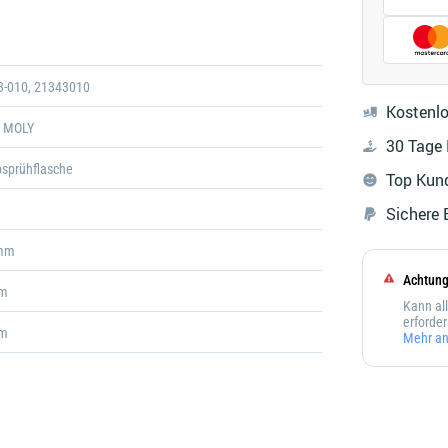
Achtun
3-010, 21343010
Kostenlo
I MOLY
30 Tage
sprühflasche
Top Kun
Sichere
mm
Achtung
mm
Kann all
erforder
mm
Mehr an