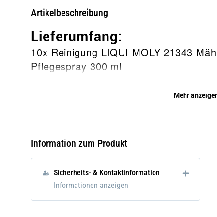
Artikelbeschreibung
Lieferumfang:
10x Reinigung LIQUI MOLY 21343 Mähr
Pflegespray 300 ml
Beschreibung
Mehr anzeige
Zur kratz- und streifenfreien Reinigun
schützt Kunststoffe bei regelmäßiger 
Verhindert das Verspröden und Ausblei
Information zum Produkt
Einsatzgebiet
Sicherheits- & Kontaktinformation
Informationen anzeigen
Geeignet für alle Mähroboter. Auch für
auf erhitzten Oberflächen bzw. in prall