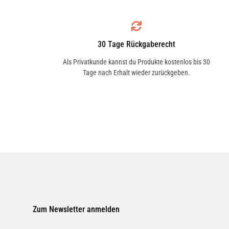
lagern.
Anwendung
30 Tage Rückgaberecht
Vor Anwendung an unauffälliger Stelle a
Als Privatkunde kannst du Produkte kostenlos bis 30
reinigende Teile einsprühen. Sprühfilm
Tage nach Erhalt wieder zurückgeben.
direkt mit sauberem Microfasertuch na
Ggf. Reinigungsvorgang wiederholen. Ni
bzw. in praller Sonne anwenden. Frostfr
Zum Newsletter anmelden