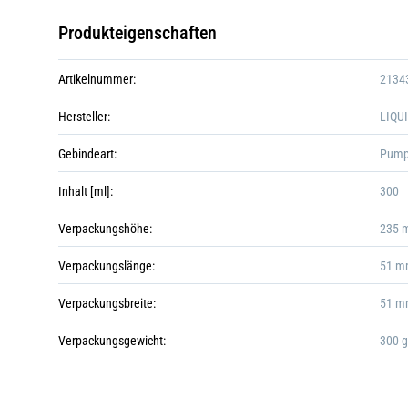
Produkteigenschaften
Artikelnummer:
2134
Hersteller:
LIQU
Gebindeart:
Pump
Inhalt [ml]:
300
Verpackungshöhe:
235 
Verpackungslänge:
51 
Verpackungsbreite:
51 
Verpackungsgewicht:
300 g