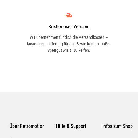
Kostenloser Versand
uf Verträglichkeit prüfen. Zu
Wir übernehmen für dich die Versandkosten –
 nicht antrocknen lassen, sondern
kostenlose Lieferung für alle Bestellungen, außer
chwischen und trockenreiben.
Sperrgut wie z. B. Reifen.
cht auf erhitzten Oberflächen
ei lagern.
Über Retromotion
Hilfe & Support
Infos zum Shop