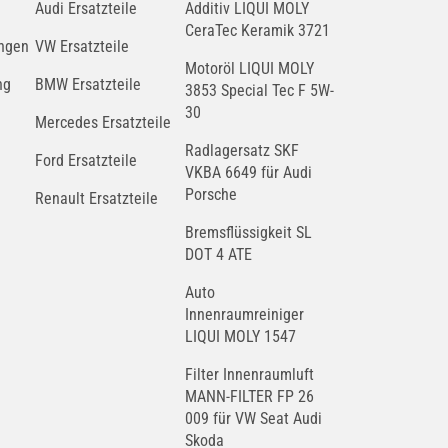
Audi Ersatzteile
Additiv LIQUI MOLY
CeraTec Keramik 3721
ngen
VW Ersatzteile
Motoröl LIQUI MOLY
ng
BMW Ersatzteile
3853 Special Tec F 5W-
30
Mercedes Ersatzteile
Radlagersatz SKF
Ford Ersatzteile
VKBA 6649 für Audi
Porsche
Renault Ersatzteile
Bremsflüssigkeit SL
DOT 4 ATE
Auto
Innenraumreiniger
LIQUI MOLY 1547
Filter Innenraumluft
MANN-FILTER FP 26
009 für VW Seat Audi
Skoda