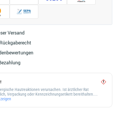
g!
Galerie
öffnen
ser Versand
 Rückgaberecht
denbewertungen
 Bezahlung
!
ergische Hautreaktionen verursachen. Ist ärztlicher Rat
lich, Verpackung oder Kennzeichnungsetikett bereithalten....
zeigen