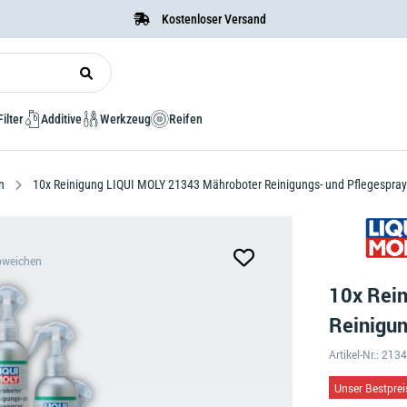
Kostenloser Versand
Filter
Additive
Werkzeug
Reifen
en
10x Reinigung LIQUI MOLY 21343 Mähroboter Reinigungs- und Pflegespray
bweichen
10x Rei
Reinigun
Artikel-Nr.: 213
Unser Bestprei