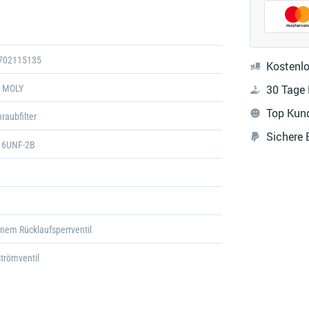
Galerie
öffnen
702115135
Kostenlo
30 Tage
I MOLY
Top Kun
raubfilter
Sichere
-16UNF-2B
1
inem Rücklaufsperrventil
trömventil