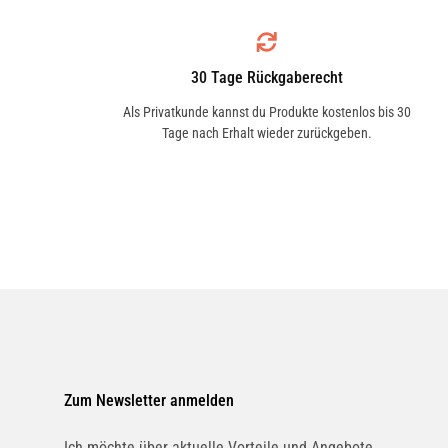
L
UFI
H
2343500
H
30 Tage Rückgaberecht
0
Als Privatkunde kannst du Produkte kostenlos bis 30
H
Tage nach Erhalt wieder zurückgeben.
SWAG
Ö
32922532
Ö
2
KOLBENSCHMIDT
Ö
50013225
P
1 x 
KOLBENSCHMIDT
In
50013512
G
Zum Newsletter anmelden
V
MEYLE
3
Ich möchte über aktuelle Vorteile und Angebote