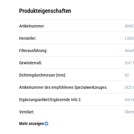
Produkteigenschaften
Artikelnummer:
4069
Hersteller:
LIQU
Filterausführung:
Ansch
Gewindemaß:
3/4"
Dichtringdurchmesser [mm]:
62
Artikelnummer des empfohlenen Spezialwerkzeuges:
OCS 
Ergänzungsartikel/Ergänzende Info 2:
mit e
Ventilart:
Übers
Mehr anzeigen
Inhalt [Liter]:
1