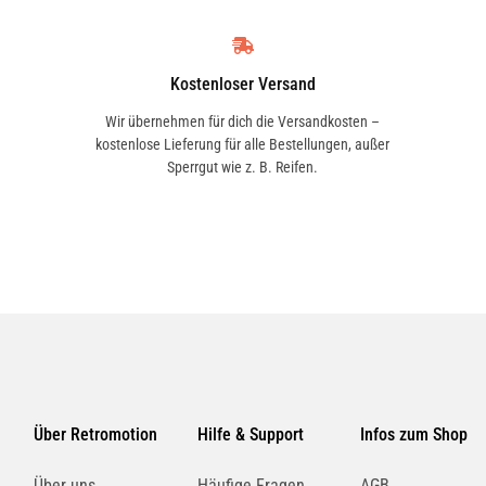
onglife-04
UFI
erstellerfreigabe: VW 504 00
2345300
erstellerfreigabe: VW 504
Kostenloser Versand
0/507 00
Wir übernehmen für dich die Versandkosten –
erstellerfreigabe: VW 507 00
kostenlose Lieferung für alle Bestellungen, außer
KOLBENSCHMIDT
Sperrgut wie z. B. Reifen.
l-Herstellerempfehlung: API CF
50013188
l-Herstellerempfehlung: MB
29.51
KOLBENSCHMIDT
l-Herstellerempfehlung:
50013230
orsche C30
Liqui Moly 20646
MEYLE
halt [Liter]: 1 l
1001150004
ebindeart: Kanister
Über Retromotion
Hilfe & Support
Infos zum Shop
iskositätsklasse nach SAE: 5W-
AUDI
0
Über uns
Häufige Fragen
AGB