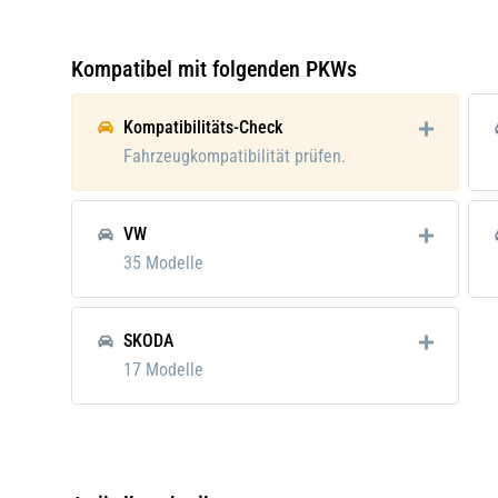
Gebindeart:
Kanis
Viskositätsklasse SAE:
5W-3
Kompatibel mit folgenden PKWs
Im Lieferumfang enthalten:
Ölfilt
Kompatibilitäts-Check
Verpackungsgewicht:
5.81 
Fahrzeugkompatibilität prüfen.
VW
35 Modelle
SKODA
17 Modelle