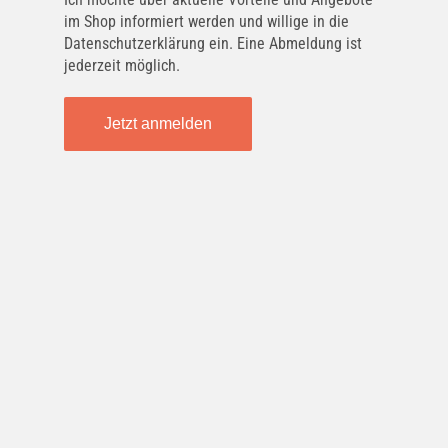
1003220000
S
im Shop informiert werden und willige in die
H
Datenschutzerklärung ein. Eine Abmeldung ist
jederzeit möglich.
S
AUDI
030115561AB
H
Jetzt anmelden
L
H
AUDI
0
030115561AN
H
H
AUDI
Ö
030115561AR
Ö
2
AUDI
Ö
030115561E
P