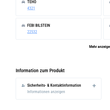
TEHO
I
4321
R
V
FEBI BILSTEIN
V
22532
V
V
Mehr anzeige
1 x 
MAPCO
61201
In
G
Information zum Produkt
V
VALEO
3
586009
Sicherheits- & Kontaktinformation
S
Informationen anzeigen
H
UFI
S
2328200
H