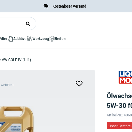
Kostenloser Versand
Filter
Additive
Werkzeug
Reifen
r VW GOLF IV (1J1)
bweichen
Ölwechse
5W-30 f
Artikel-Nr.: 40
Unser Bestprei