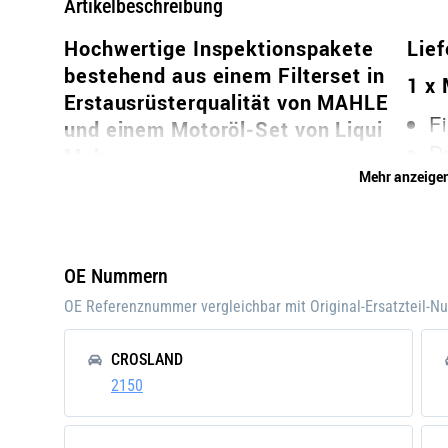
Artikelbeschreibung
Hochwertige Inspektionspakete
Lie
bestehend aus einem Filterset in
1 x 
Erstausrüsterqualität von MAHLE
F
und einem Motoröl-Set von Liqui
D
Moly
Mehr anzeige
H
G
D
D
OE Nummern
6
OE Referenznummer vergleichbar mit Original-Ersatzteil-
A
N
CROSLAND
A
2150
S
E