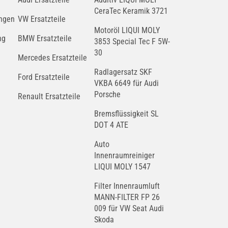
CeraTec Keramik 3721
ngen
VW Ersatzteile
Motoröl LIQUI MOLY
ng
BMW Ersatzteile
3853 Special Tec F 5W-
30
Mercedes Ersatzteile
Radlagersatz SKF
Ford Ersatzteile
VKBA 6649 für Audi
Porsche
Renault Ersatzteile
Bremsflüssigkeit SL
DOT 4 ATE
Auto
Innenraumreiniger
LIQUI MOLY 1547
Filter Innenraumluft
MANN-FILTER FP 26
009 für VW Seat Audi
Skoda