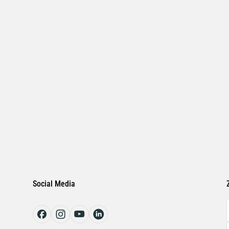
Dielektrischer Breitbandschmierstoff fü
ausgezeichneten Trenn- und Gleiteigen
Oxidationsbeständigkeit und geringer 
heißwasserbeständig, alterungs- und te
schmutzabdichtend und förderbar in Ze
in schwach saurem bzw. schwach basi
Für Wälz- und Gleitlager mit niedrige
von Schiebedächern, Sitzführungen, Tü
Trenn- und Gleitmittel bei Metall/Kunst
bei Labyrinthdichtungen.
Social Media