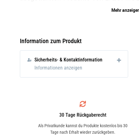
optimal gepflegt, gesäubert und gegen
Mehr anzeige
Dank der Kombination aus Cabrio-Verde
entfernt und der Gewebeimprägnierung 
von sowohl dem Verdeck als auch dem
Information zum Produkt
gewährleistet. Mit dem Silicon-Fett lass
Scharniere, Gestänge und Dichtungen
Wassereindringung abdichten.
Sicherheits- & Kontaktinformation
Informationen anzeigen
Im Set enthaltene Produkte:
LIQUI MOLY 1593 Cabrioverdeckreini
30 Tage Rückgaberecht
Als Privatkunde kannst du Produkte kostenlos bis 30
Reinigt schnell, gründlich und schone
Tage nach Erhalt wieder zurückgeben.