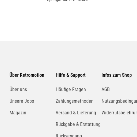
tände, Ruß, Vogelkot,
c. von Cabrioverdecken. Greift
kscheiben aus PVC auch bei
e antistatischen Komponenten
r Schmutzteilchen vermindert, die
ichtert. Cabrioverdeckreiniger
 anwenden.
Über Retromotion
Hilfe & Support
Infos zum Shop
rung
Über uns
Häufige Fragen
AGB
Unsere Jobs
Zahlungsmethoden
Nutzungsbedingu
e bleiben geschmeidig und
ldung durch Öl, Fett und Schmutz.
Magazin
Versand & Lieferung
Widerrufsbelehru
Rückgabe & Erstattung
Rücksendung