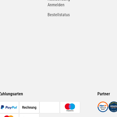
Anmelden
Bestellstatus
r alle Temperaturen. Mit
schaften, hoher
Verdampfungsneigung. Kalt- und
mperaturstabil,
ntralschmieranlagen. Einsetzbar
schem Bereich.
n Lagerdrücken. Zur Schmierung
rscharnieren, Gestängen etc. Als
stoff-Paarungen sowie Abdichtfett
Zahlungsarten
Partner