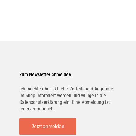
Verschmutzungen wie Öl- und Fettrücks
Insektenrückstände, Straßenschmutz et
Kunststoffe aus Polycarbonat und Hec
häufiger Anwendung nicht an. Durch di
wird die elektrostatische Anziehung de
Haftung reduziert und das Ablösen erle
am besten während der Wagenwäsche
Zum Newsletter anmelden
LIQUI MOLY 1594 Gewebeimprägnie
Ich möchte über aktuelle Vorteile und Angebote
im Shop informiert werden und willige in die
Für optimalen Nässeschutz. Die Geweb
Datenschutzerklärung ein. Eine Abmeldung ist
jederzeit möglich.
luftdurchlässig. Schützt vor Fleckenbi
Jetzt anmelden
LIQUI MOLY 3312 Silicon-Fett