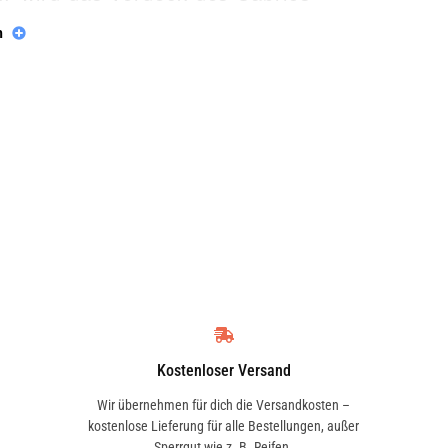
 Einflüsse von außen geschützt.
n
ckreiniger, der alle Rückstände
sind Substanz und Funktionalität
 Innenraum des Fahrzeugs
en sich relevante Stellen,
 schmieren und gegen
ger
Kostenloser Versand
Wir übernehmen für dich die Versandkosten –
nd meist vorkommende
kostenlose Lieferung für alle Bestellungen, außer
Sperrgut wie z. B. Reifen.