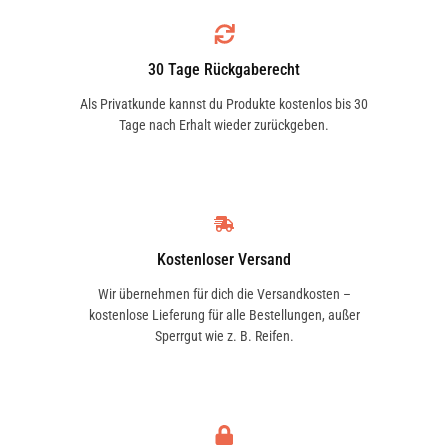
FORD
1536198
30 Tage Rückgaberecht
Als Privatkunde kannst du Produkte kostenlos bis 30
Tage nach Erhalt wieder zurückgeben.
FORD
1566537
FORD
1672067
Kostenloser Versand
Wir übernehmen für dich die Versandkosten –
kostenlose Lieferung für alle Bestellungen, außer
FORD
Sperrgut wie z. B. Reifen.
4041451
FORD
4077622