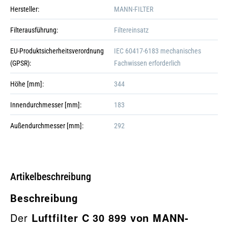
Hersteller:
MANN-FILTER
Filterausführung:
Filtereinsatz
EU-Produktsicherheitsverordnung
IEC 60417-6183 mechanisches
(GPSR):
Fachwissen erforderlich
Höhe [mm]:
344
Innendurchmesser [mm]:
183
Außendurchmesser [mm]:
292
Galerie öffnen
Artikelbeschreibung
Beschreibung
Der
Luftfilter C 30 899 von MANN-