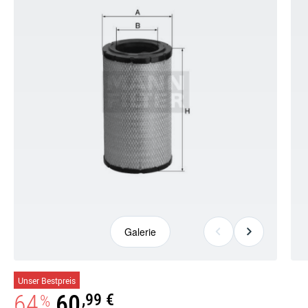
Galerie
Galerie
Unser Bestpreis
öffnen
64
60
,99 €
%