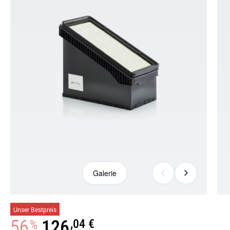
Galerie
Galerie
Unser Bestpreis
öffnen
56
126
,04 €
%