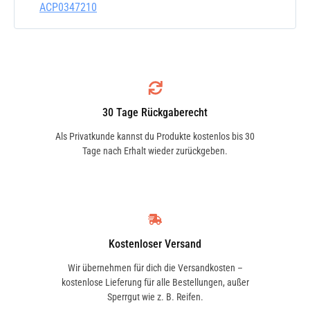
ist.
ACP0347210
Vorteile
Der Luftfilter lässt sich einfach selbst
austauschen
30 Tage Rückgaberecht
Schützt Motor, Luftmassenmesser und
Als Privatkunde kannst du Produkte kostenlos bis 30
andere sensible Motorkomponenten
Tage nach Erhalt wieder zurückgeben.
Erstausrüsterqualität zu einem Top-
Preis
Bietet optimalen Schutz vor Ruß,
Pollen, Feinstaub und anderen
Partikeln
Kostenloser Versand
Wir übernehmen für dich die Versandkosten –
kostenlose Lieferung für alle Bestellungen, außer
Sperrgut wie z. B. Reifen.