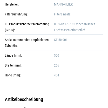
Hersteller:
MANN-FILTER
Filterausführung:
Filtereinsatz
EU-Produktsicherheitsverordnung
IEC 60417-6183 mechanisches
(GPSR):
Fachwissen erforderlich
Artikelnummer des empfohlenen
CF 50 001
Zubehörs:
Länge [mm]:
500
Breite [mm]:
266
Galerie öffnen
Höhe [mm]:
404
Artikelbeschreibung